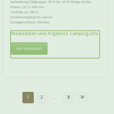
Verbreitung/Zielgruppe: 90 % De, 10 % übrige Länder
Masse: 161 x 240 mm
Umfang: ca. 482 S.
Erscheinungsdatum: Januar
Anzeigenschluss: Oktober
Mediadaten und Angebote Camping.info
hier runterladen
Beitragsnavigation
1
2
…
8